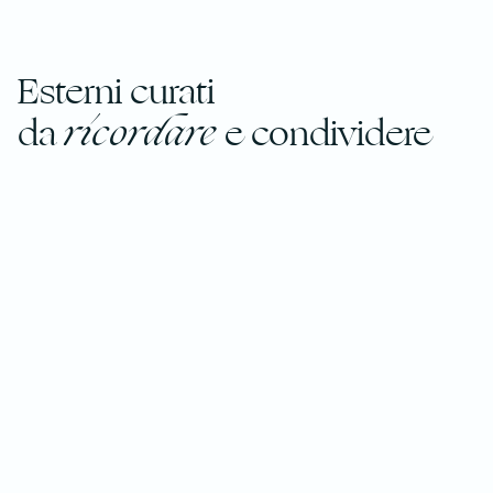
Esterni curati
da
ricordare
e condividere
Gli interni del Merry Fisher 895 offrono grande
abitabilità e una sorprendente capacità ricettiva per la
categoria, con due cabine separate, bagno spazioso e
dinette trasformabile. La zona living con vista mare a
360°, la cucina moderna e i numerosi spazi di stivaggio
rendono la vita a bordo pratica e piacevole, sia nelle
uscite giornaliere sia nelle crociere più lunghe.