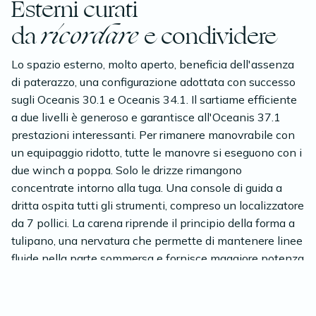
Esterni curati
da
ricordare
e condividere
Lo spazio esterno, molto aperto, beneficia dell'assenza
di paterazzo, una configurazione adottata con successo
sugli Oceanis 30.1 e Oceanis 34.1. Il sartiame efficiente
a due livelli è generoso e garantisce all'Oceanis 37.1
prestazioni interessanti. Per rimanere manovrabile con
un equipaggio ridotto, tutte le manovre si eseguono con i
due winch a poppa. Solo le drizze rimangono
concentrate intorno alla tuga. Una console di guida a
dritta ospita tutti gli strumenti, compreso un localizzatore
da 7 pollici. La carena riprende il principio della forma a
tulipano, una nervatura che permette di mantenere linee
fluide nella parte sommersa e fornisce maggiore potenza
e stabilità. Inoltre, migliora la rigidità dello scafo, offrendo
un buon controllo del peso e volume interno a prua.