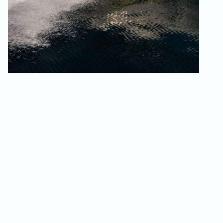
Esterni curati
da
ricordare
e condividere
Capace di ospitare fino a 8 persone, il Cap Camarat 7.5
CC è ideale per uscite all’insegna di relax, sport e
convivialità. La circolazione a bordo è fluida, gli spazi
sono modulari e il pozzetto di poppa può essere