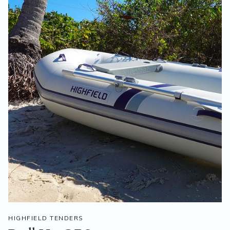
HIGHFIELD TENDERS