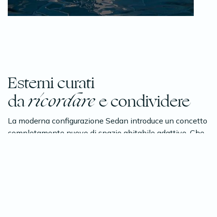
Esterni curati
da
ricordare
e condividere
La moderna configurazione Sedan introduce un concetto
completamente nuovo di spazio abitabile adattivo. Che
tu preferisca uno stile di vita attivo o che tu stia
cercando puro relax, puoi allestire lo spazio in base alle
tue esigenze. La piattaforma aperta, accessibile tramite
la scala integrata, può ospitare facilmente lettini
prendisole, ombrelloni e tavoli, creando uno spazio
ideale per socializzare. Oppure, per le famiglie che