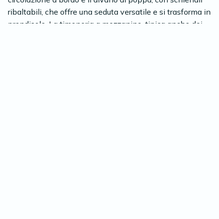
ribaltabili, che offre una seduta versatile e si trasforma in
prendisole. La timoneria a mezzanino, tipica anche dei
modelli minori, migliora la manovrabilità e la visibilità,
rendendo la barca gestibile in equipaggio ridotto.
Completano gli esterni un ampio flybridge con
prendisole e divani a C, e un'area relax a prua per
indimenticabili aperitivi al tramonto.