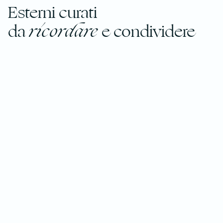
Esterni curati
da
ricordare
e condividere
Sul ponte, il DB/43 OB esprime al massimo la sua
vocazione conviviale, con un ampio pozzetto, salone
modulare per fino a otto ospiti e cucina a isola centrale
che rende ogni momento a bordo ancora più piacevole.
Le terrazze laterali abbattibili ampliano lo spazio verso il
mare, creando una vera atmosfera beach club tra relax,
tintarella e bagni in acqua.