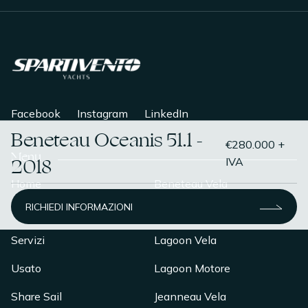
Facebook
Instagram
LinkedIn
Beneteau Oceanis 51.1 -
€280.000 +
Menu
2018
IVA
Home
Beneteau Vela
RICHIEDI INFORMAZIONI
Chi Siamo
Beneteau Motore
Servizi
Lagoon Vela
Usato
Lagoon Motore
Share Sail
Jeanneau Vela