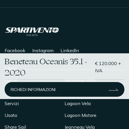
Facebook
Instagram
LinkedIn
Beneteau Oceanis 35.1 -
€ 120.000 +
Menu
2020
IVA
Home
Beneteau Vela
RICHIEDI INFORMAZIONI
Chi Siamo
Beneteau Motore
Servizi
Lagoon Vela
Usato
Lagoon Motore
Share Sail
Jeanneau Vela