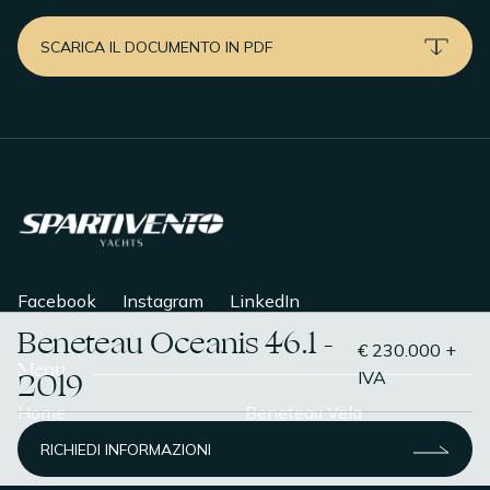
SCARICA IL DOCUMENTO IN PDF
Facebook
Instagram
LinkedIn
Beneteau Oceanis 46.1 -
€ 230.000 +
Menu
2019
IVA
Home
Beneteau Vela
RICHIEDI INFORMAZIONI
Chi Siamo
Beneteau Motore