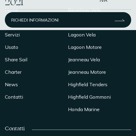
2021
IVA
Home
Beneteau Vela
RICHIEDI INFORMAZIONI
Chi Siamo
Beneteau Motore
Servizi
Lagoon Vela
Usato
Lagoon Motore
Share Sail
Jeanneau Vela
Charter
Jeanneau Motore
News
Highfield Tenders
Contatti
Highfield Gommoni
Honda Marine
Contatti