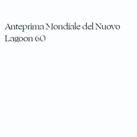
Anteprima Mondiale del Nuovo
Lagoon 60
Scopri in anteprima mondiale il nuovo
Lagoon 60
! Sii tra
i primi a salire a bordo della novità assoluta del
segmento luxury del cantiere francese,
vera rivoluzione
nel segmento dei catamarani da 60 piedi.