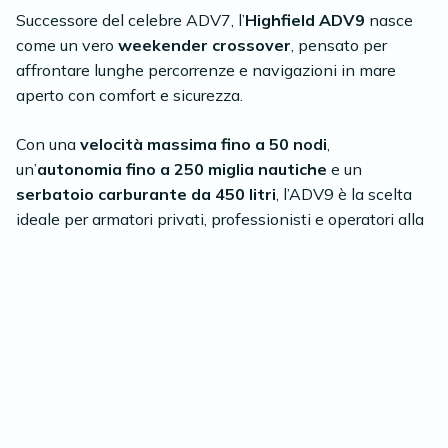
Successore del celebre ADV7, l’
Highfield ADV9
nasce
come un vero
weekender crossover
, pensato per
affrontare lunghe percorrenze e navigazioni in mare
aperto con comfort e sicurezza.
Con una
velocità massima fino a 50 nodi
,
un’
autonomia fino a 250 miglia nautiche
e un
serbatoio carburante da 450 litri
, l’ADV9 è la scelta
ideale per armatori privati, professionisti e operatori alla
ricerca di una chase boat robusta, veloce e versatile.
A bordo troviamo una
cabina riscaldata
, un
bagno
separato
e una pratica
cucina
. A completare la
versatilità del modello, è disponibile anche il
camper
hood opzionale
, ideale per aumentare la fruibilità degli
spazi e rendere l’imbarcazione ancora più adatta a
weekend e uscite prolungate.