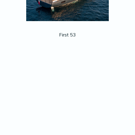
First 53
GAMMA MOTORE
Antares 12
Gran Turismo 45
Swift Trawler 54
Grand Trawler 62